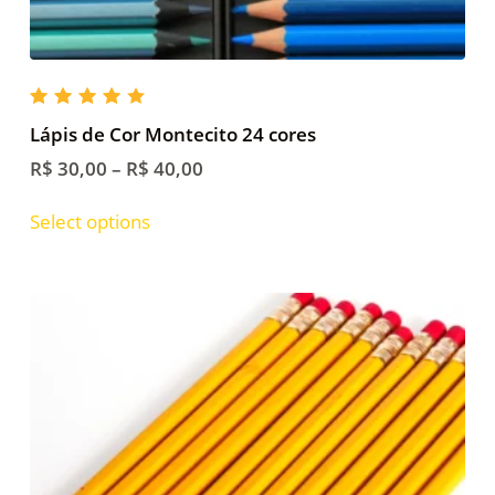
Rated
4.00
Lápis de Cor Montecito 24 cores
out of
5
R$
30,00
–
R$
40,00
Select options