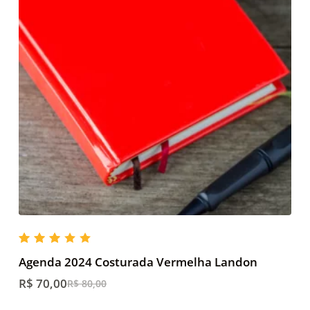
d
o
Rate
d
Agenda 2024 Costurada Vermelha Landon
3.00
out
R$
70,00
R$
80,00
of 5