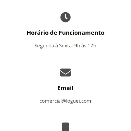
d
o
Horário de Funcionamento
Segunda à Sexta: 9h às 17h
Email
comercial@loguei.com