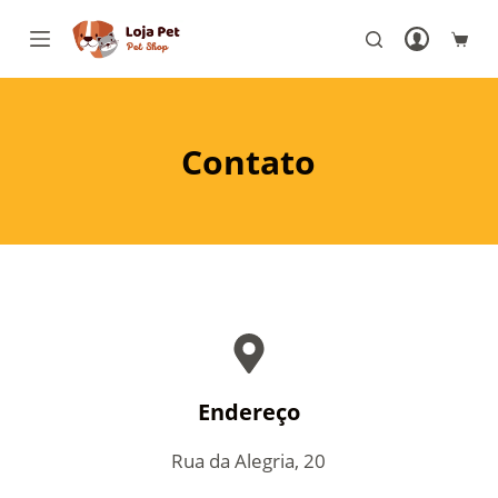
P
u
l
a
r
Contato
p
a
r
a
o
c
o
n
Endereço
t
Rua da Alegria, 20
e
ú