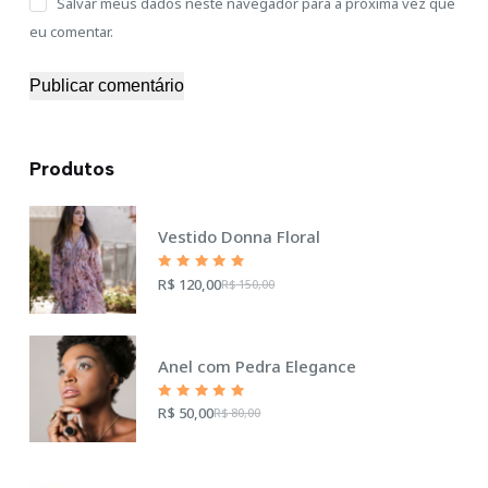
Salvar meus dados neste navegador para a próxima vez que
eu comentar.
Publicar comentário
Produtos
Vestido Donna Floral
Rated
R$
120,00
R$
150,00
5.00
out
of 5
Anel com Pedra Elegance
Rated
R$
50,00
R$
80,00
5.00
out
of 5