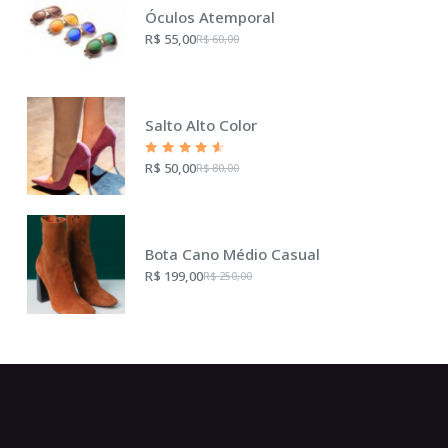
Óculos Atemporal
R$
55,00
R$
60,00
Salto Alto Color
Rated
R$
50,00
R$
80,00
4.50
out of
5
Bota Cano Médio Casual
R$
199,00
R$
250,00