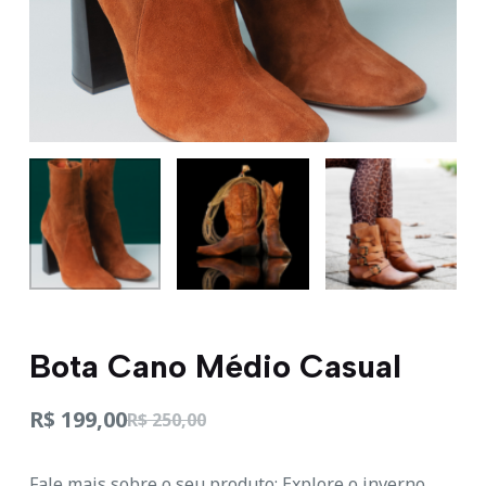
o
Bota Cano Médio Casual
R$
199,00
R$
250,00
Fale mais sobre o seu produto: Explore o inverno