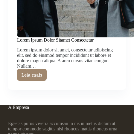
Lorem Ipsum Dolor Sitamet Consectetur
Lorem ipsum dolor sit amet, consectetur adipiscing
elit, sed do eiusmod tempor incididunt ut labore et
dolore magna aliqua. A arcu cursus vitae congue.
Nullam…
Leia mais
Lorem
Ipsum
Dolor
Sitamet
Consectetur
A Empresa
Egestas purus viverra accumsan in nis in metus dictum at
tempor commodo sagittis nisl rhoncus mattis rhoncus urna